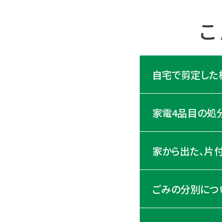
こ
自宅で剪定した
家電4品目の処分
家から出た、片
ごみの分別につ