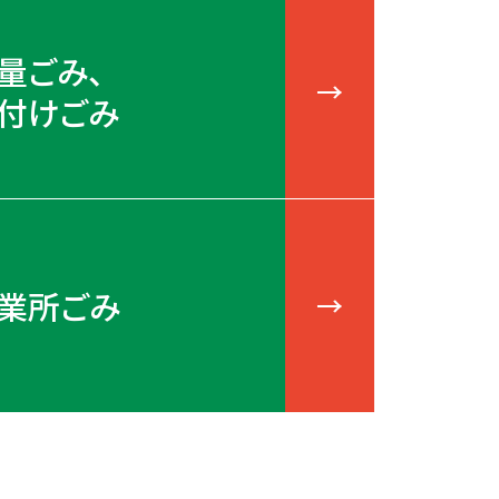
量ごみ、
付けごみ
業所ごみ