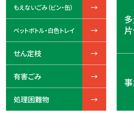
もえないごみ（ビン・缶）
多
片
ペットボトル・白色トレイ
せん定枝
有害ごみ
事
処理困難物